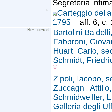
Segreteria intim
In:
Carteggio dell
1795
aff. 6; c.
Nomi correlati:
Bartolini Baldell
Fabbroni, Giova
Huart, Carlo, sec
Schmidt, Friedr
Zipoli, Iacopo, s
Zuccagni, Attili
Schmidweiller, Lu
Galleria degli Uff