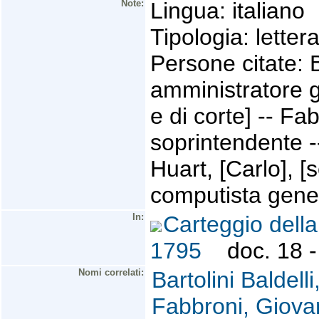
Note:
Lingua: italiano
Tipologia: lettera
Persone citate: B
amministratore g
e di corte] -- Fa
soprintendente --
Huart, [Carlo], [s
computista gener
In:
Carteggio della
1795
doc. 18 - 
Nomi correlati:
Bartolini Baldell
Fabbroni, Giova