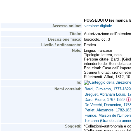
POSSEDUTO (se manca la 
Accesso online:
versione digitale
Titolo:
Autorizzazione dell'intende
Descrizione fisica:
fascicolo, cc. 3
Livello / ordinamento:
Pratica
Note:
Lingua: francese
Tipologia: lettera, nota
Persone citate: Bardi, [Giro
intendente dei Beni della c
Enti citati: Casa dell' impe
Strumenti citati: cronometro 
Riferimenti: Affari, 1812; 10 
In:
Carteggio della Direzio
Nomi correlati:
Bardi, Girolamo, 1777-1829
Breguet, Abraham Louis, 1
Daru, Pierre, 1767-1829.
De Vecchi, Domenico, 1768
Petiet, Alexandre, 1782-18
France. Maison de l'Empere
Toscana (Granducato anness
Soggetti:
*Collezioni--astronomia e co
*Collezioni--misurazione del