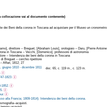
collocazione vai al documento contenente)
nte dei Beni della corona in Toscana ad acquistare per il Museo un cronometro 
lamo], direttore -- Breguet, [Abraham Louis], orologiaio -- Daru, [Pierre Antoin
orona in Toscana -- Vecchi, [Domenico], professore di astronomia
ratore -- Intendenza dei beni della corona in Toscana
di Breguet -- cerchio ripetitore
-- Affari, 1812; 27
ne, giugno 1810 - dicembre 1811
doc. 65; c. 119 m., c. 123 m.
.
747-1823.
-1852.
35.
ur.
o alla Francia; 1809-1814). Intendenza dei beni della corona.
smografia--acquisti.
 tempo--acquisti.