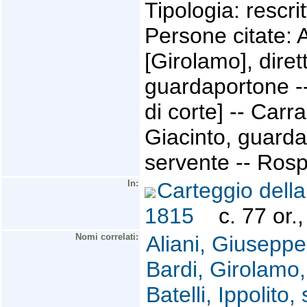
Tipologia: rescrit
Persone citate: A
[Girolamo], dirett
guardaportone --
di corte] -- Carr
Giacinto, guarda
servente -- Rospi
In:
Carteggio della
1815
c. 77 or.,
Nomi correlati:
Aliani, Giuseppe
Bardi, Girolamo
Batelli, Ippolito,