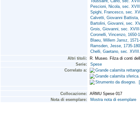
Toussaint, Carlo, sec. XVII
Pescioni, Nicola, sec. XVII
Spighi, Francesco, sec. XVI
Calvetti, Giovanni Battista,
Bartolini, Giovanni, sec. XV
Grois, Giovanni, sec. XVIII
Coronelli, Vincenzo, 1650-
Blaeu, Willem Jansz, 1571
Ramsden, Jesse, 1735-180
Chelli, Gaetano, sec. XVIII
Altri titoli:
R. Museo. Filza di conti del
Serie:
Spese
Correlato a:
Grande calamita rettango
Grande calamita sferica.
Strumento da disegno. [S
Collocazione:
ARMU Spese 017
Nota di esemplare:
Mostra nota di esemplare