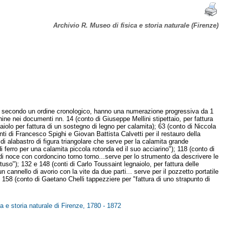
Archivio R. Museo di fisica e storia naturale (Firenze)
ono secondo un ordine cronologico, hanno una numerazione progressiva da 1
hine nei documenti nn. 14 (conto di Giuseppe Mellini stipettaio, per fattura
naiolo per fattura di un sostegno di legno per calamita); 63 (conto di Niccola
ti di Francesco Spighi e Giovan Battista Calvetti per il restauro della
di alabastro di figura triangolare che serve per la calamita grande
i ferro per una calamita piccola rotonda ed il suo acciarino"); 118 (conto di
 di noce con cordoncino torno torno...serve per lo strumento da descrivere le
tuso"); 132 e 148 (conti di Carlo Toussaint legnaiolo, per fattura delle
n cannello di avorio con la vite da due parti... serve per il pozzetto portatile
158 (conto di Gaetano Chelli tappezziere per "fattura di uno strapunto di
ca e storia naturale di Firenze, 1780 - 1872