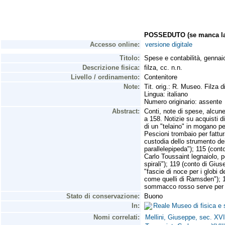
POSSEDUTO (se manca la 
Accesso online:
versione digitale
Titolo:
Spese e contabilità, gennai
Descrizione fisica:
filza, cc. n.n.
Livello / ordinamento:
Contenitore
Note:
Tit. orig.: R. Museo. Filza d
Lingua: italiano
Numero originario: assente
Abstract:
Conti, note di spese, alcun
a 158. Notizie su acquisti d
di un "telaino" in mogano per
Pescioni trombaio per fattur
custodia dello strumento dei
parallelepipeda"); 115 (cont
Carlo Toussaint legnaiolo, p
spirali"); 119 (conto di Giu
"fascie di noce per i globi d
come quelli di Ramsden"); 1
sommacco rosso serve per 
Stato di conservazione:
Buono
In:
Reale Museo di fisica e 
Nomi correlati:
Mellini, Giuseppe, sec. XVI