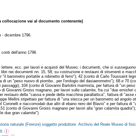
collocazione vai al documento contenente)
o - dicembre 1796.
i conti dell'anno 1796
e lettere, ecc. per lavori e acquisti del Museo; i documenti, che si sussegu
i libri nei documenti nn. 15, 58; su costruzione e restauro di strumenti e macc
 "il barometro portatile a robinetto di ferro"); 42 (conto di Carlo Toussaint leg
a di un "peso nuovo di piombo...per l'orologio del dasiaerometro"); 68 e 70 (con
 passaggi); 104 (conto di Giovanni Bartolini marmista, per fattura di "un peso 
o di Giovanni Groiss magnano, per lavori sulle calamite, fra cui "due emisferi d
er restauro della "cassa e piede della macchina parallattica", fattura di "asse
seppe Mellini stipettaio per fattura di "una stecca per un barometro ad angolo ot
el Coronelli e riaccomodati due altri di ebano nero del Blavio" e per fattura di "u
51 (conto di Giovanni Groiss magnano per lavori alla "gran calamita quadra"); 
le due gran calamite")
storia naturale (Firenze) soggetto produttore Archivio del Reale Museo di fisi
II.