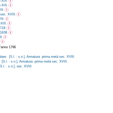
I-XIX.
I-XIX.
II.
 sec. XVIII.
III.
-XIX.
1718.
-1638.
0.
.
l'anno 1796
lare. [S.l. : s.n.], Armatura: prima metà sec. XVIII.
 [S.l. : s.n.], Armatura: prima metà sec. XVIII.
.l. : s.n.], sec. XVIII.