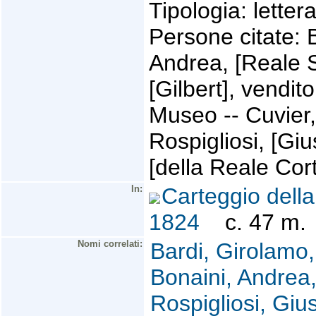
Tipologia: lettera
Persone citate: B
Andrea, [Reale S
[Gilbert], vendit
Museo -- Cuvier, 
Rospigliosi, [G
[della Reale Cor
In:
Carteggio della
1824
c. 47 m.
Nomi correlati:
Bardi, Girolamo
Bonaini, Andrea,
Rospigliosi, Gi