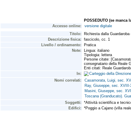
POSSEDUTO (se manca la 
Accesso online:
versione digitale
Titolo:
Richiesta dalla Guardaroba 
Descrizione fisica:
fascicolo, cc. 1
Livello / ordinamento:
Pratica
Note:
Lingua: italiano
Tipologia: lettera
Persone citate: [Casamorata
consegnatario della Reale 
Enti citati: Reale Guardaro
In:
Carteggio della Direzio
Nomi correlati:
Casamorata, Luigi, sec. XV
Ray, Giuseppe, sec. XVIII-
Masini, Giuseppe, sec. XVI
Toscana (Granducato). Gua
Soggetti:
*Attività scientifica e tecn
Edifici:
*Poggio a Cajano (villa reale