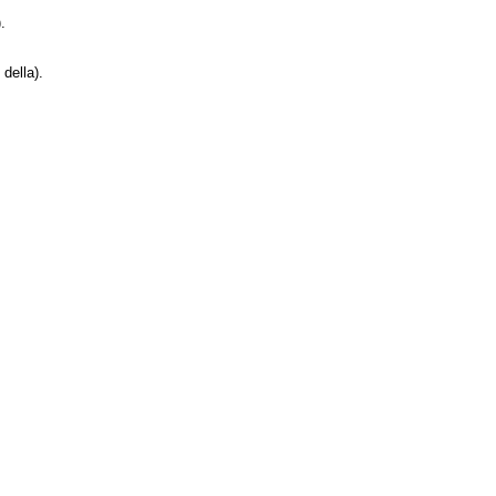
.
 della).