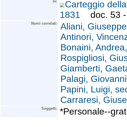
In:
Carteggio dell
1831
doc. 53 - 
Nomi correlati:
Aliani, Giuseppe
Antinori, Vincen
Bonaini, Andrea,
Rospigliosi, Gi
Giamberti, Gaet
Palagi, Giovanni
Papini, Luigi, se
Carraresi, Giuse
Soggetti:
*Personale--grat