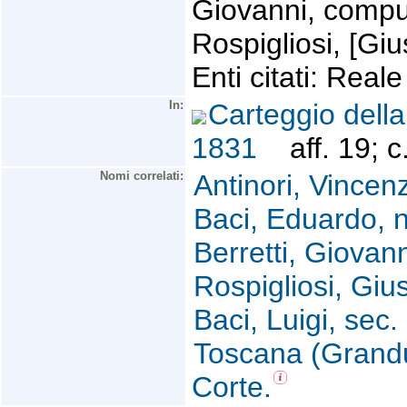
Giovanni, comput
Rospigliosi, [Giu
Enti citati: Real
In:
Carteggio della
1831
aff. 19; c
Nomi correlati:
Antinori, Vincen
Baci, Eduardo, n
Berretti, Giovann
Rospigliosi, Gi
Baci, Luigi, sec.
Toscana (Grandu
Corte.