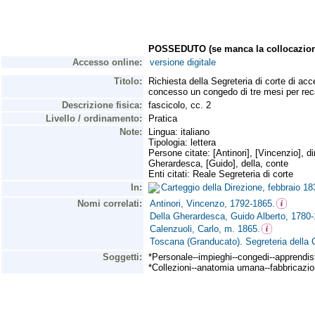
POSSEDUTO (se manca la collocazion
Accesso online:
versione digitale
Titolo:
Richiesta della Segreteria di corte di acc
concesso un congedo di tre mesi per recar
Descrizione fisica:
fascicolo, cc. 2
Livello / ordinamento:
Pratica
Note:
Lingua: italiano
Tipologia: lettera
Persone citate: [Antinori], [Vincenzio], d
Gherardesca, [Guido], della, conte
Enti citati: Reale Segreteria di corte
In:
Carteggio della Direzione, febbraio 
Nomi correlati:
Antinori, Vincenzo, 1792-1865.
Della Gherardesca, Guido Alberto, 1780-
Calenzuoli, Carlo, m. 1865.
Toscana (Granducato). Segreteria della 
Soggetti:
*Personale--impieghi--congedi--apprendis
*Collezioni--anatomia umana--fabbricazione