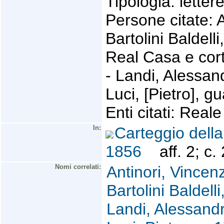
Tipologia: lettere
Persone citate: A
Bartolini Baldel
Real Casa e cort
- Landi, Alessand
Luci, [Pietro], 
Enti citati: Real
In:
Carteggio dell
1856
aff. 2; c.
Nomi correlati:
Antinori, Vincen
Bartolini Baldel
Landi, Alessandr