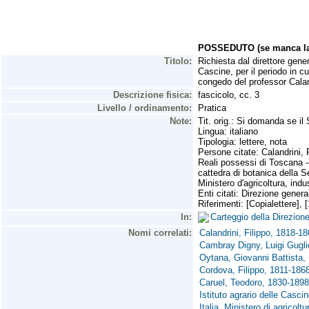
POSSEDUTO (se manca la 
Titolo:
Richiesta dal direttore gener
Cascine, per il periodo in c
congedo del professor Calan
Descrizione fisica:
fascicolo, cc. 3
Livello / ordinamento:
Pratica
Note:
Tit. orig.: Si domanda se il 
Lingua: italiano
Tipologia: lettere, nota
Persone citate: Calandrini, F
Reali possessi di Toscana -- 
cattedra di botanica della Se
Ministero d'agricoltura, ind
Enti citati: Direzione genera
Riferimenti: [Copialettere], 
In:
Carteggio della Direzio
Nomi correlati:
Calandrini, Filippo, 1818-18
Cambray Digny, Luigi Gugli
Oytana, Giovanni Battista,
Cordova, Filippo, 1811-186
Caruel, Teodoro, 1830-1898
Istituto agrario delle Cascin
Italia. Ministero di agricolt