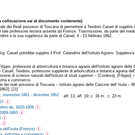
collocazione vai al documento contenente)
ale dei Reali possessi di Toscana di permettere a Teodoro Caruel di supplire il p
ui tale professore resterà assente da Firenze. Trasmissione, da parte del medesi
drini e la sua supplenza da parte di Caruel, 4 - 13 febbraio 1862.
Sig. Caruel potrebbe supplire il Prof. Calandrini dell'Istituto Agrario. Supplenza
ilippo, professore di arboricultura e botanica agraria dell'Istituto agrario dell
Caruel, Teodoro, professore supplente di arboricultura e botanica agraria dell'Is
zione di scienze naturali dell'Istituto di studi superiori -- [Cordova], [Filippo]
ustria e commercio
le dei reali possessi di Toscana -- Istituto agrario delle Cascine dell' Isola -- 
[1862]; [21]
ne, novembre 1861 - dicembre 1862
aff. 13, aff. 19; c. 16 m., c. 23 m.
67.
elmo de, 1820-1906.
 1809-1883.
8.
.
e dell'Isola (Firenze).
ura, industria e commercio.