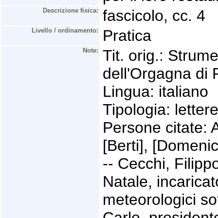
Descrizione fisica:
fascicolo, cc. 4
Livello / ordinamento:
Pratica
Note:
Tit. orig.: Strum
dell'Orgagna di 
Lingua: italiano
Tipologia: letter
Persone citate: A
[Berti], [Domenic
-- Cecchi, Filipp
Natale, incaricat
meteorologici sot
Carlo, president