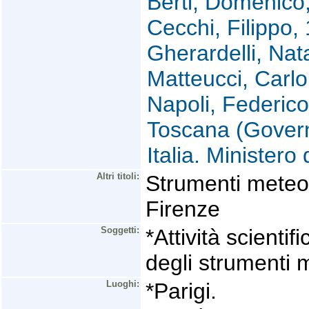
Berti, Domenico
Cecchi, Filippo,
Gherardelli, Nat
Matteucci, Carl
Napoli, Federic
Toscana (Govern
Italia. Ministero
Altri titoli:
Strumenti meteor
Firenze
Soggetti:
*Attività scienti
degli strumenti m
Luoghi:
*Parigi.