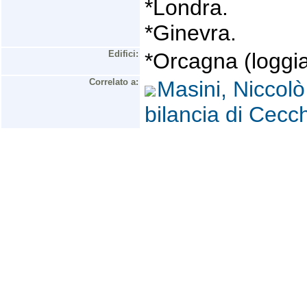
*Londra.
*Ginevra.
Edifici:
*Orcagna (loggia 
Correlato a:
Masini, Niccol
bilancia di Cecch