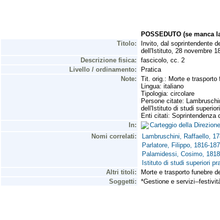
POSSEDUTO (se manca la 
Titolo:
Invito, dal soprintendente de
dell'Istituto, 28 novembre 1
Descrizione fisica:
fascicolo, cc. 2
Livello / ordinamento:
Pratica
Note:
Tit. orig.: Morte e trasport
Lingua: italiano
Tipologia: circolare
Persone citate: Lambruschini
dell'Istituto di studi superio
Enti citati: Soprintendenza d
In:
Carteggio della Direzion
Nomi correlati:
Lambruschini, Raffaello, 1
Parlatore, Filippo, 1816-187
Palamidessi, Cosimo, 1818
Istituto di studi superiori 
Altri titoli:
Morte e trasporto funebre d
Soggetti:
*Gestione e servizi--festivi