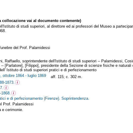
collocazione vai al documento contenente)
ll'Istituto di studi superiori, al direttore ed ai professori del Museo a partecip
868.
o funebre del Prof. Palamidessi
, Raffaello, soprintendente dell'Istituto di studi superiori -- Palamidessi, Cos
ri -- [Parlatore], [Filippo], presidente della Sezione di scienze fisiche e naturali d
ell' Istituto di studi superiori pratici e di perfezionamento
e, ottobre 1864 - luglio 1869
aff. 115; c. 302 m.
788-1873.
7.
-1868.
pratici e di perfezionamento (Firenze). Soprintendenza.
el Prof. Palamidessi
tà e cerimonie.