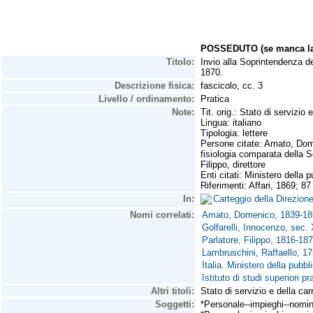
POSSEDUTO (se manca la 
Titolo:
Invio alla Soprintendenza del
1870.
Descrizione fisica:
fascicolo, cc. 3
Livello / ordinamento:
Pratica
Note:
Tit. orig.: Stato di servizio 
Lingua: italiano
Tipologia: lettere
Persone citate: Amato, Domeni
fisiologia comparata della Se
Filippo, direttore
Enti citati: Ministero della 
Riferimenti: Affari, 1869; 87 
In:
Carteggio della Direzion
Nomi correlati:
Amato, Domenico, 1839-18
Golfarelli, Innocenzo, sec.
Parlatore, Filippo, 1816-187
Lambruschini, Raffaello, 1
Italia. Ministero della pubbl
Istituto di studi superiori 
Altri titoli:
Stato di servizio e della car
Soggetti:
*Personale--impieghi--nomin