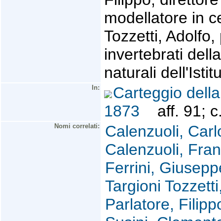
modellatore in c
Tozzetti, Adolfo,
invertebrati dell
naturali dell'Istit
In:
Carteggio della
1873
aff. 91; c
Nomi correlati:
Calenzuoli, Carl
Calenzuoli, Fra
Ferrini, Giuseppe
Targioni Tozzett
Parlatore, Filip