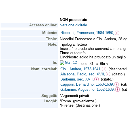
NON posseduto
Accesso online:
versione digitale
Mittente:
Niccolini, Francesco, 1584-1650,
Titolo:
Niccolini Francesco a Cioli Andrea, 28 a
Note:
Tipologia: lettera
Incipit: "Io credo che converrà a monsig
Firma autografa
L'inchiostro acido ha provocato un taglio 
In:
Gal. 12
doc. 31, c. 65r-v
Nomi correlati:
Cioli, Andrea, 1573-1641,
(destinatari
Alaleona, Paolo, sec. XVII,
(citato.)
Barberini, sec. XVII,
(citato.)
Capponi, Bernardino, 1563-1639,
(cita
Galamino, Augustino, 1552-1639,
(cit
Soggetti:
*Argomenti privati.
Luoghi:
*Roma (provenienza.)
*Firenze (destinazione.)