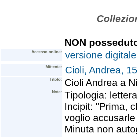
Collezio
NON possedut
Accesso online:
versione digitale
Mittente:
Cioli, Andrea, 1
Titolo:
Cioli Andrea a N
Note:
Tipologia: letter
Incipit: "Prima, c
voglio accusarle 
Minuta non autog