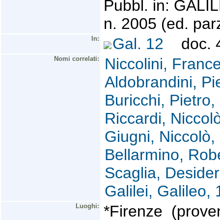
Pubbl. in: GALIL
n. 2005 (ed. parz
In:
Gal. 12
doc. 4
Nomi correlati:
Niccolini, Franc
Aldobrandini, Pi
Buricchi, Pietro,
Riccardi, Niccol
Giugni, Niccolò
Bellarmino, Rob
Scaglia, Desider
Galilei, Galileo
Luoghi:
*Firenze (prove