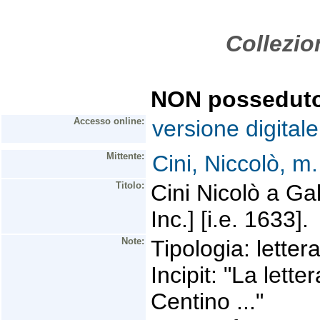
Collezio
NON possedut
Accesso online:
versione digitale
Mittente:
Cini, Niccolò, m
Titolo:
Cini Nicolò a Gal
Inc.] [i.e. 1633].
Note:
Tipologia: letter
Incipit: "La lette
Centino ..."