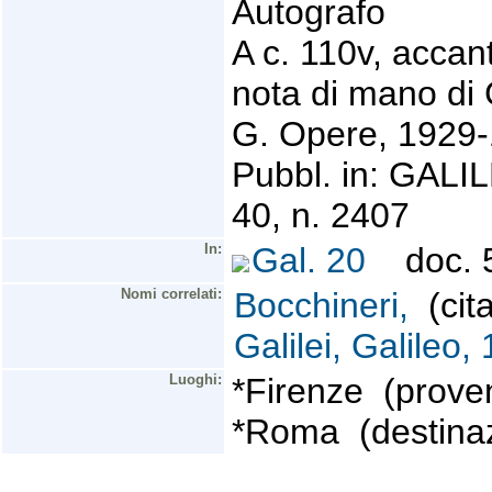
Autografo
A c. 110v, accant
nota di mano di G
G. Opere, 1929-
Pubbl. in: GALIL
40, n. 2407
In:
Gal. 20
doc. 5
Nomi correlati:
Bocchineri,
(cita
Galilei, Galileo
Luoghi:
*Firenze (prove
*Roma (destinaz