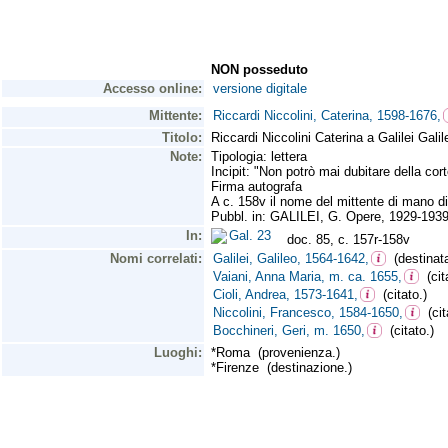
NON posseduto
Accesso online:
versione digitale
Mittente:
Riccardi Niccolini, Caterina, 1598-1676,
Titolo:
Riccardi Niccolini Caterina a Galilei Gal
Note:
Tipologia: lettera
Incipit: "Non potrò mai dubitare della cort
Firma autografa
A c. 158v il nome del mittente di mano di
Pubbl. in: GALILEI, G. Opere, 1929-1939
In:
Gal. 23
doc. 85, c. 157r-158v
Nomi correlati:
Galilei, Galileo, 1564-1642,
(destinata
Vaiani, Anna Maria, m. ca. 1655,
(cita
Cioli, Andrea, 1573-1641,
(citato.)
Niccolini, Francesco, 1584-1650,
(cit
Bocchineri, Geri, m. 1650,
(citato.)
Luoghi:
*Roma (provenienza.)
*Firenze (destinazione.)