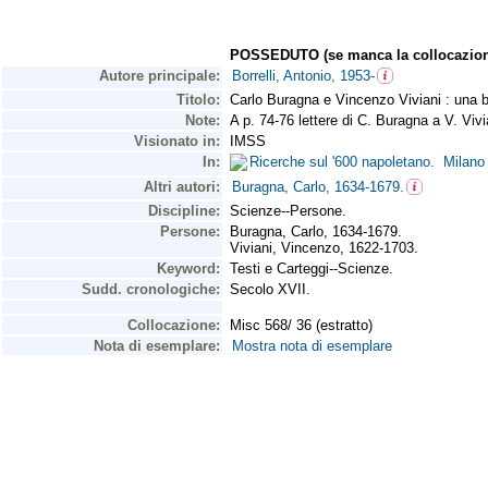
POSSEDUTO (se manca la collocazion
Autore principale:
Borrelli, Antonio, 1953-
Titolo:
Carlo Buragna e Vincenzo Viviani : una b
Note:
A p. 74-76 lettere di C. Buragna a V. Vivi
Visionato in:
IMSS
In:
Ricerche sul '600 napoletano. Milano 
Altri autori:
Buragna, Carlo, 1634-1679.
Discipline:
Scienze--Persone.
Persone:
Buragna, Carlo, 1634-1679.
Viviani, Vincenzo, 1622-1703.
Keyword:
Testi e Carteggi--Scienze.
Sudd. cronologiche:
Secolo XVII.
Collocazione:
Misc 568/ 36 (estratto)
Nota di esemplare:
Mostra nota di esemplare