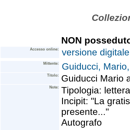
Collezio
NON possedut
Accesso online:
versione digitale
Mittente:
Guiducci, Mario
Titolo:
Guiducci Mario a
Note:
Tipologia: letter
Incipit: "La grat
presente..."
Autografo