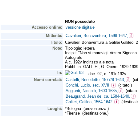
NON posseduto
Accesso online:
versione digitale
Mittente:
Cavalieri, Bonaventura, 1598-1647,
Titolo:
Cavalieri Bonaventura a Galilei Galileo,
Note:
Tipologia: lettera
Incipit: "Non si maravigli Vostra Signori
Autografo
A c. 192v indirizzo a e nota
Pubbl. in: GALILEI, G. Opere, 1929-1939
In:
Gal. 93
doc. 92, c. 191r-192v
Nomi correlati:
Castelli, Benedetto, 1577/8-1643,
(cit
Conchi, Lucio, sec. XVII,
(citato.)
Aggiunti, Niccolò, 1600-1635,
(citato.
Beaugrand, Jean de, ca. 1584-1640,
(
Galilei, Galileo, 1564-1642,
(destinata
Luoghi:
*Bologna (provenienza.)
*Firenze (destinazione.)