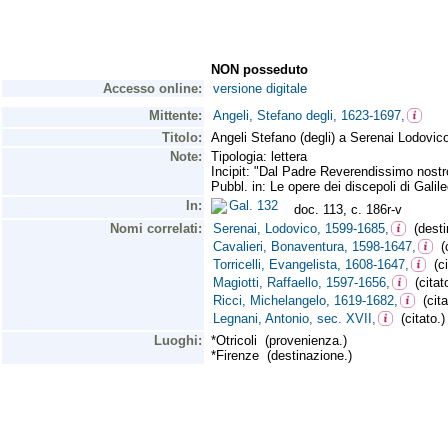
NON posseduto
Accesso online:
versione digitale
Mittente:
Angeli, Stefano degli, 1623-1697,
Titolo:
Angeli Stefano (degli) a Serenai Lodovic
Note:
Tipologia: lettera
Incipit: "Dal Padre Reverendissimo nostro 
Pubbl. in: Le opere dei discepoli di Galile
In:
Gal. 132
doc. 113, c. 186r-v
Nomi correlati:
Serenai, Lodovico, 1599-1685,
(destin
Cavalieri, Bonaventura, 1598-1647,
(c
Torricelli, Evangelista, 1608-1647,
(ci
Magiotti, Raffaello, 1597-1656,
(citato
Ricci, Michelangelo, 1619-1682,
(cita
Legnani, Antonio, sec. XVII,
(citato.)
Luoghi:
*Otricoli (provenienza.)
*Firenze (destinazione.)