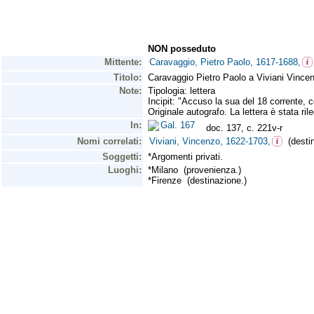
NON posseduto
Mittente:
Caravaggio, Pietro Paolo, 1617-1688,
Titolo:
Caravaggio Pietro Paolo a Viviani Vince
Note:
Tipologia: lettera
Incipit: "Accuso la sua del 18 corrente, c
Originale autografo. La lettera è stata ril
In:
Gal. 167
doc. 137, c. 221v-r
Nomi correlati:
Viviani, Vincenzo, 1622-1703,
(destin
Soggetti:
*Argomenti privati.
Luoghi:
*Milano (provenienza.)
*Firenze (destinazione.)