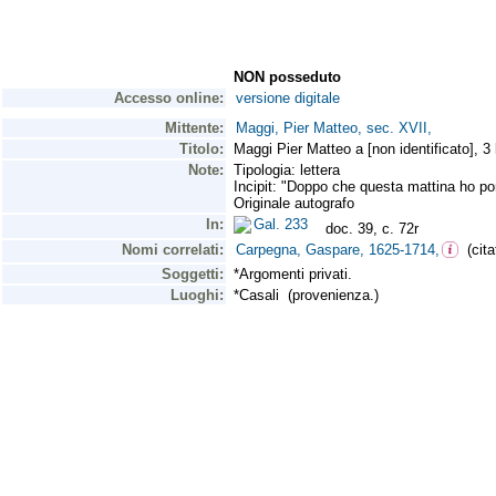
NON posseduto
Accesso online:
versione digitale
Mittente:
Maggi, Pier Matteo, sec. XVII,
Titolo:
Maggi Pier Matteo a [non identificato], 3 
Note:
Tipologia: lettera
Incipit: "Doppo che questa mattina ho port
Originale autografo
In:
Gal. 233
doc. 39, c. 72r
Nomi correlati:
Carpegna, Gaspare, 1625-1714,
(cita
Soggetti:
*Argomenti privati.
Luoghi:
*Casali (provenienza.)