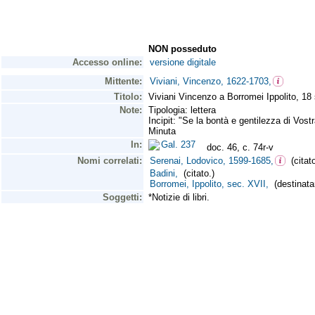
NON posseduto
Accesso online:
versione digitale
Mittente:
Viviani, Vincenzo, 1622-1703,
Titolo:
Viviani Vincenzo a Borromei Ippolito, 18
Note:
Tipologia: lettera
Incipit: "Se la bontà e gentilezza di Vostr
Minuta
In:
Gal. 237
doc. 46, c. 74r-v
Nomi correlati:
Serenai, Lodovico, 1599-1685,
(citato
Badini,
(citato.)
Borromei, Ippolito, sec. XVII,
(destinatar
Soggetti:
*Notizie di libri.