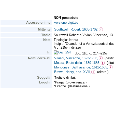
NON posseduto
Accesso online:
versione digitale
Mittente:
Southwell, Robert, 1635-1702,
Titolo:
Southwell Robert a Viviani Vincenzo, 1
Note:
Tipologia: lettera
Incipit: "Quando fui a Venezia scrissi due
A c. 215v indirizzo
In:
Gal. 254
doc. 110, c. 214r-215v
Nomi correlati:
Viviani, Vincenzo, 1622-1703,
(destin
Molara, Bruto della, 1639-1685,
(citat
Monconys, Balthasar de, 1611-1665,
(
Brown, Henry, sec. XVII,
(citato.)
Soggetti:
*Notizie di libri.
Luoghi:
*Praga (provenienza.)
*Firenze (destinazione.)