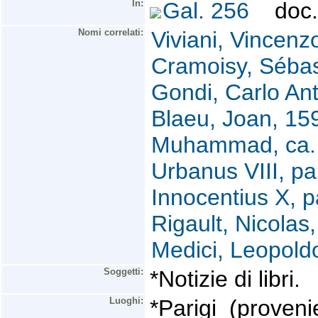
In:
Gal. 256
doc. 
Nomi correlati:
Viviani, Vincenz
Cramoisy, Sébas
Gondi, Carlo Ant
Blaeu, Joan, 15
Muhammad, ca. 
Urbanus VIII, p
Innocentius X, 
Rigault, Nicolas
Medici, Leopold
Soggetti:
*Notizie di libri.
Luoghi:
*Parigi (proveni