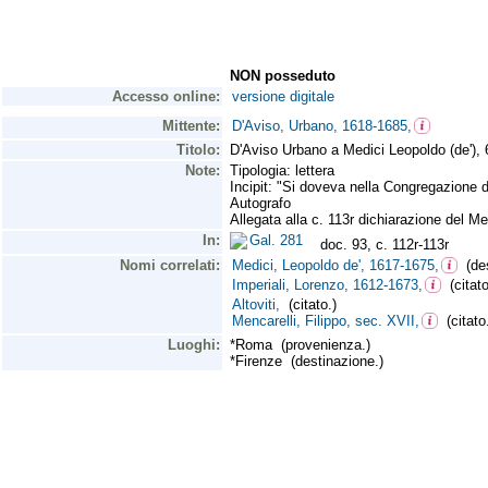
NON posseduto
Accesso online:
versione digitale
Mittente:
D'Aviso, Urbano, 1618-1685,
Titolo:
D'Aviso Urbano a Medici Leopoldo (de'),
Note:
Tipologia: lettera
Incipit: "Si doveva nella Congregazione d
Autografo
Allegata alla c. 113r dichiarazione del Me
In:
Gal. 281
doc. 93, c. 112r-113r
Nomi correlati:
Medici, Leopoldo de', 1617-1675,
(des
Imperiali, Lorenzo, 1612-1673,
(citato
Altoviti,
(citato.)
Mencarelli, Filippo, sec. XVII,
(citato
Luoghi:
*Roma (provenienza.)
*Firenze (destinazione.)