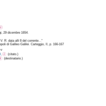
igi, 29 dicembre 1654.
 V. R. data alli 8 del corrente..."
poli di Galileo Galilei. Carteggio, II, p. 166-167
-v
I,
(citato.)
(destinatario.)