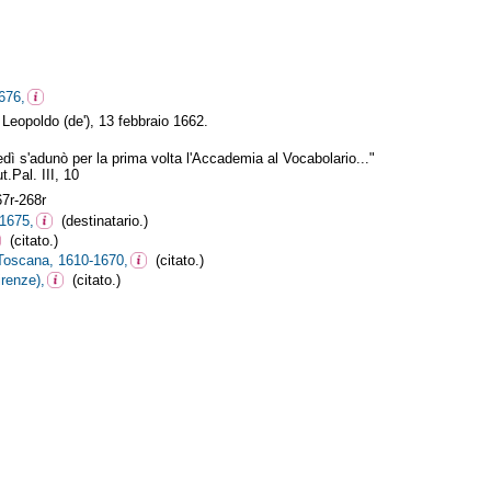
676,
 Leopoldo (de'), 13 febbraio 1662.
nedì s'adunò per la prima volta l'Accademia al Vocabolario..."
.Pal. III, 10
7r-268r
-1675,
(destinatario.)
(citato.)
 Toscana, 1610-1670,
(citato.)
renze),
(citato.)