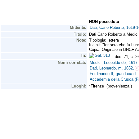
NON posseduto
Mittente:
Dati, Carlo Roberto, 1619-1
Titolo:
Dati Carlo Roberto a Medici
Note:
Tipologia: lettera
Incipit: "Ier sera che fu Lu
Copia. Originale in BNCF Aut
In:
Gal. 313
doc. 71, c. 26
Nomi correlati:
Medici, Leopoldo de', 1617
Dati, Leonardo, m. 1652,
Ferdinando II, granduca di
Accademia della Crusca (Fi
Luoghi:
*Firenze (provenienza.)