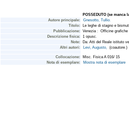
POSSEDUTO (se manca la 
Autore principale:
Gnesotto, Tullio.
Titolo:
Le leghe di stagno e bismut
Pubblicazione:
Venezia : Officine grafiche
Descrizione fisica:
1 opusc.
Note:
Da: Atti del Reale istituto v
Altri autori:
Levi, Augusto,
(coautore.)
Collocazione:
Misc. Fisica A 016/ 15
Nota di esemplare:
Mostra nota di esemplare