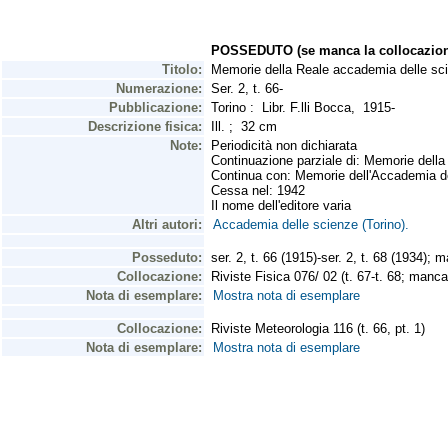
POSSEDUTO (se manca la collocazion
Titolo:
Memorie della Reale accademia delle scie
Numerazione:
Ser. 2, t. 66-
Pubblicazione:
Torino : Libr. F.lli Bocca, 1915-
Descrizione fisica:
Ill. ; 32 cm
Note:
Periodicità non dichiarata
Continuazione parziale di: Memorie della
Continua con: Memorie dell'Accademia del
Cessa nel: 1942
Il nome dell'editore varia
Altri autori:
Accademia delle scienze (Torino).
Posseduto:
ser. 2, t. 66 (1915)-ser. 2, t. 68 (1934); m
Collocazione:
Riviste Fisica 076/ 02 (t. 67-t. 68; manca:
Nota di esemplare:
Mostra nota di esemplare
Collocazione:
Riviste Meteorologia 116 (t. 66, pt. 1)
Nota di esemplare:
Mostra nota di esemplare