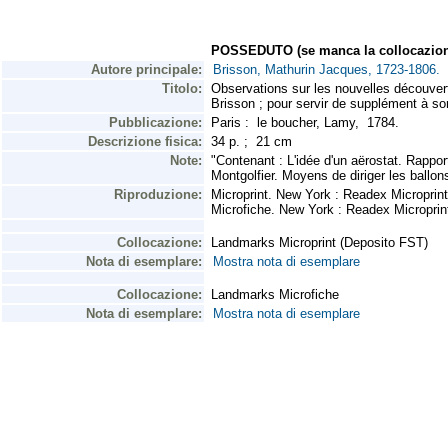
POSSEDUTO (se manca la collocazion
Autore principale:
Brisson, Mathurin Jacques, 1723-1806.
Titolo:
Observations sur les nouvelles découverte
Brisson ; pour servir de supplément à so
Pubblicazione:
Paris : le boucher, Lamy, 1784.
Descrizione fisica:
34 p. ; 21 cm
Note:
"Contenant : L'idée d'un aërostat. Rappo
Montgolfier. Moyens de diriger les ballon
Riproduzione:
Microprint. New York : Readex Microprint
Microfiche. New York : Readex Microprint
Collocazione:
Landmarks Microprint (Deposito FST)
Nota di esemplare:
Mostra nota di esemplare
Collocazione:
Landmarks Microfiche
Nota di esemplare:
Mostra nota di esemplare