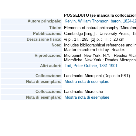
POSSEDUTO (se manca la collocazion
Autore principale:
Kelvin, William Thomson, baron, 1824-1
Titolo:
Elements of natural philosophy [Microform
Pubblicazione:
Cambridge [Eng.] : University Press, 
Descrizione fisica:
vi p., 1 l., 295, [1] p. : ill. ; 23 cm
Note:
Includes bibliographical references and i
Master microform held by: Readex
Riproduzione:
Microprint. New York, N.Y. : Readex Mic
Microfiche. New York : Readex Microprin
Altri autori:
Tait, Peter Guthrie, 1831-1901.
Collocazione:
Landmarks Microprint (Deposito FST)
Nota di esemplare:
Mostra nota di esemplare
Collocazione:
Landmarks Microfiche
Nota di esemplare:
Mostra nota di esemplare