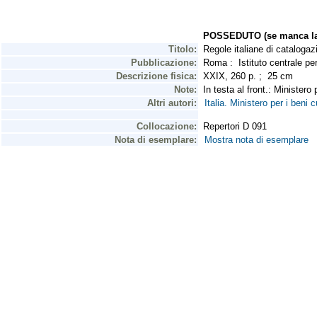
POSSEDUTO (se manca la 
Titolo:
Regole italiane di catalogaz
Pubblicazione:
Roma : Istituto centrale per
Descrizione fisica:
XXIX, 260 p. ; 25 cm
Note:
In testa al front.: Ministero 
Altri autori:
Italia. Ministero per i beni c
Collocazione:
Repertori D 091
Nota di esemplare:
Mostra nota di esemplare