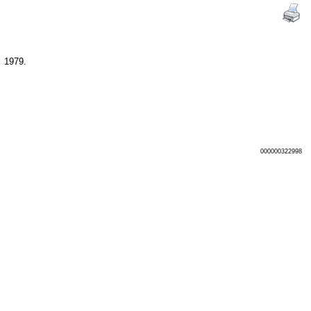
he, 1979.
000000322998