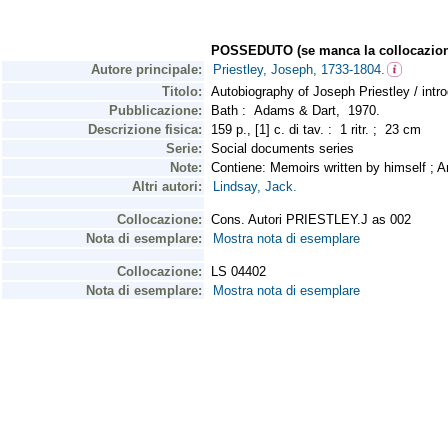
POSSEDUTO (se manca la collocazion
Autore principale:
Priestley, Joseph, 1733-1804.
Titolo:
Autobiography of Joseph Priestley / intr
Pubblicazione:
Bath : Adams & Dart, 1970.
Descrizione fisica:
159 p., [1] c. di tav. : 1 ritr. ; 23 cm
Serie:
Social documents series
Note:
Contiene: Memoirs written by himself ; An
Altri autori:
Lindsay, Jack.
Collocazione:
Cons. Autori PRIESTLEY.J as 002
Nota di esemplare:
Mostra nota di esemplare
Collocazione:
LS 04402
Nota di esemplare:
Mostra nota di esemplare