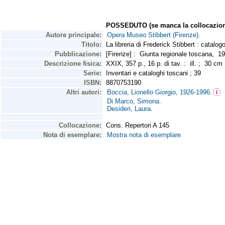
POSSEDUTO (se manca la collocazion
Autore principale:
Opera Museo Stibbert (Firenze).
Titolo:
La libreria di Frederick Stibbert : catalo
Pubblicazione:
[Firenze] : Giunta regionale toscana, 
Descrizione fisica:
XXIX, 357 p., 16 p. di tav. : ill. ; 30 c
Serie:
Inventari e cataloghi toscani ; 39
ISBN:
8870753190
Altri autori:
Boccia, Lionello Giorgio, 1926-1996.
Di Marco, Simona.
Desideri, Laura.
Collocazione:
Cons. Repertori A 145
Nota di esemplare:
Mostra nota di esemplare