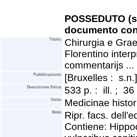
POSSEDUTO (se 
documento con
Titolo:
Chirurgia e Grae
Florentino inter
commentarijs ...
Pubblicazione:
[Bruxelles : s.n
Descrizione fisica:
533 p. : ill. ; 
Serie:
Medicinae histor
Note:
Ripr. facs. dell'e
Contiene: Hippoc