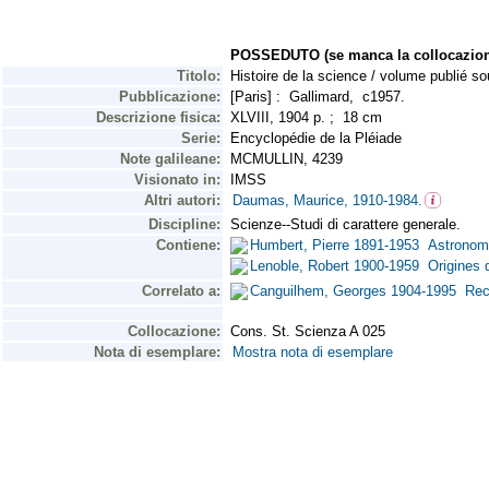
POSSEDUTO (se manca la collocazion
Titolo:
Histoire de la science / volume publié s
Pubblicazione:
[Paris] : Gallimard, c1957.
Descrizione fisica:
XLVIII, 1904 p. ; 18 cm
Serie:
Encyclopédie de la Pléiade
Note galileane:
MCMULLIN, 4239
Visionato in:
IMSS
Altri autori:
Daumas, Maurice, 1910-1984.
Discipline:
Scienze--Studi di carattere generale.
Contiene:
Humbert, Pierre 1891-1953 Astronom
Lenoble, Robert 1900-1959 Origines 
Correlato a:
Canguilhem, Georges 1904-1995 Re
Collocazione:
Cons. St. Scienza A 025
Nota di esemplare:
Mostra nota di esemplare