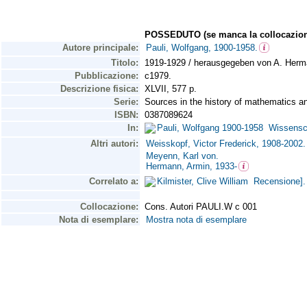
POSSEDUTO (se manca la collocazion
Autore principale:
Pauli, Wolfgang, 1900-1958.
Titolo:
1919-1929 / herausgegeben von A. Herma
Pubblicazione:
c1979.
Descrizione fisica:
XLVII, 577 p.
Serie:
Sources in the history of mathematics an
ISBN:
0387089624
In:
Pauli, Wolfgang 1900-1958 Wissenscha
Altri autori:
Weisskopf, Victor Frederick, 1908-2002.
Meyenn, Karl von.
Hermann, Armin, 1933-
Correlato a:
Kilmister, Clive William Recensione]
Collocazione:
Cons. Autori PAULI.W c 001
Nota di esemplare:
Mostra nota di esemplare