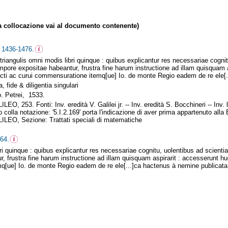
collocazione vai al documento contenente)
 1436-1476.
riangulis omni modis libri quinque : quibus explicantur res necessariae cogn
pore expositae habeantur, frustra fine harum instructione ad illam quisquam a
recti ac curui commensuratione itemq[ue] Io. de monte Regio eadem de re ele[
 fide & diligentia singulari
o. Petrei, 1533.
 253. Fonti: Inv. eredità V. Galilei jr. -- Inv. eredità S. Bocchineri -- Inv. 
 colla notazione: '5.I.2.169' porta l'indicazione di aver prima appartenuto alla
EO, Sezione: Trattati speciali di matematiche
64.
bri quinque : quibus explicantur res necessariae cognitu, uolentibus ad scie
 frustra fine harum instructione ad illam quisquam aspirarit : accesserunt huc
q[ue] Io. de monte Regio eadem de re ele[...]ca hactenus à nemine publicata