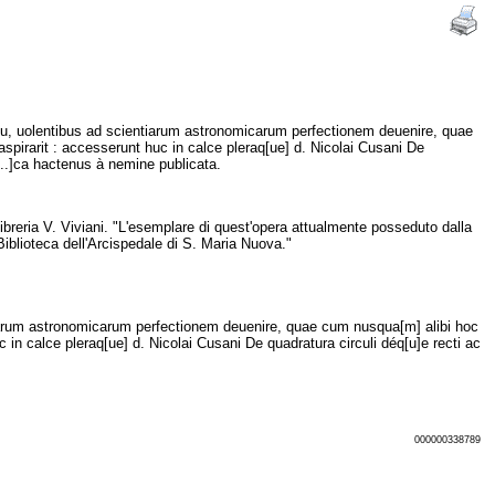
itu, uolentibus ad scientiarum astronomicarum perfectionem deuenire, quae
spirarit : accesserunt huc in calce pleraq[ue] d. Nicolai Cusani De
...]ca hactenus à nemine publicata.
libreria V. Viviani. "L'esemplare di quest'opera attualmente posseduto dalla
 Biblioteca dell'Arcispedale di S. Maria Nuova."
ntiarum astronomicarum perfectionem deuenire, quae cum nusqua[m] alibi hoc
 in calce pleraq[ue] d. Nicolai Cusani De quadratura circuli déq[u]e recti ac
000000338789