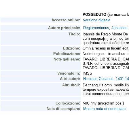
POSSEDUTO (se manca la 
Accesso online:
versione digitale
Autore principale:
Regiomontanus, Johannes,
Titolo:
Ioannis de Regio Monte De t
cum nusqua[m] alibi hoc tem
quadratura circuli déq[u]e 
Edizione:
Omnia recens in lucem edita,
Pubblicazione:
Norimbergae : in aedibus I
Note galileane:
FAVARO: LIBRERIA DI GALILEO,
B.N.F. ed ivi contrassegnato
FAVARO: LIBRERIA DI GALIL
Visionato in:
IMSS
Altri autori:
Nicolaus Cusanus, 1401-14
Altri titoli:
De triangulis omni modis li
tempore expositae habeantur,
curui commensuratione item
Collocazione:
MIC 447 (microfilm pos.)
Nota di esemplare:
Mostra nota di esemplare