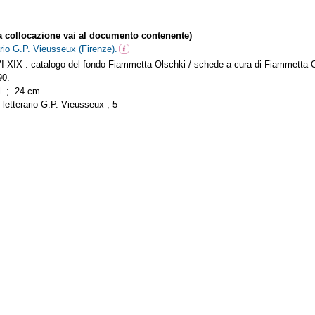
collocazione vai al documento contenente)
ario G.P. Vieusseux (Firenze).
VI-XIX : catalogo del fondo Fiammetta Olschki / schede a cura di Fiammetta Ol
990.
ill. ; 24 cm
o letterario G.P. Vieusseux ; 5