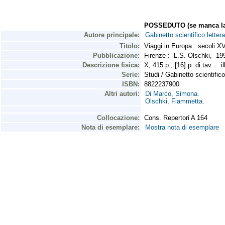
POSSEDUTO (se manca la 
Autore principale:
Gabinetto scientifico letter
Titolo:
Viaggi in Europa : secoli X
Pubblicazione:
Firenze : L.S. Olschki, 1
Descrizione fisica:
X, 415 p., [16] p. di tav. : 
Serie:
Studi / Gabinetto scientific
ISBN:
8822237900
Altri autori:
Di Marco, Simona.
Olschki, Fiammetta.
Collocazione:
Cons. Repertori A 164
Nota di esemplare:
Mostra nota di esemplare