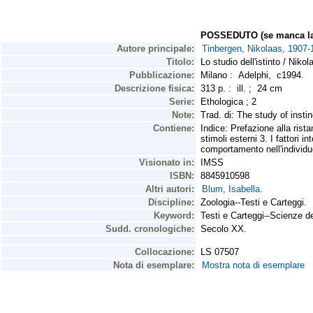
POSSEDUTO (se manca la 
Autore principale:
Tinbergen, Nikolaas, 1907-
Titolo:
Lo studio dell'istinto / Niko
Pubblicazione:
Milano : Adelphi, c1994.
Descrizione fisica:
313 p. : ill. ; 24 cm
Serie:
Ethologica ; 2
Note:
Trad. di: The study of instin
Contiene:
Indice: Prefazione alla ris
stimoli esterni 3. I fattori 
comportamento nell'individuo
Visionato in:
IMSS
ISBN:
8845910598
Altri autori:
Blum, Isabella.
Discipline:
Zoologia--Testi e Carteggi.
Keyword:
Testi e Carteggi--Scienze de
Sudd. cronologiche:
Secolo XX.
Collocazione:
LS 07507
Nota di esemplare:
Mostra nota di esemplare