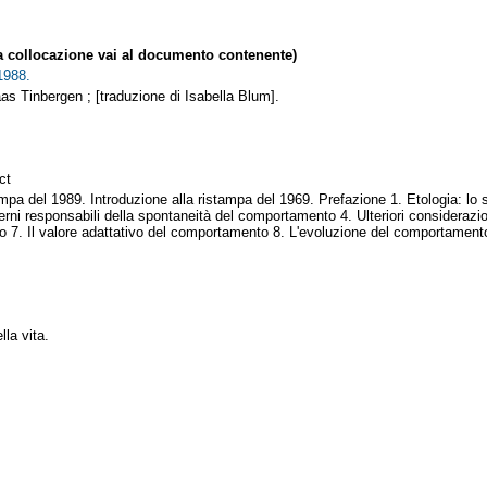
collocazione vai al documento contenente)
1988.
laas Tinbergen ; [traduzione di Isabella Blum].
ct
tampa del 1989. Introduzione alla ristampa del 1969. Prefazione 1. Etologia: 
interni responsabili della spontaneità del comportamento 4. Ulteriori considerazio
 7. Il valore adattativo del comportamento 8. L'evoluzione del comportamento. 
lla vita.