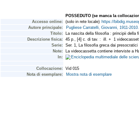
POSSEDUTO (se manca la collocazion
Accesso online:
(solo in rete locale)
https://bibdig.museo
Autore principale:
Pugliese Carratelli, Giovanni, 1911-2010.
Titolo:
La nascita della filosofia : principii della
Descrizione fisica:
45 p., [4] c. di tav. : ill. + 1 videocas
Serie:
Ser. 1, La filosofia greca dai presocratici
Note:
La videocassetta contiene interviste a 
In:
Enciclopedia multimediale delle scien
Collocazione:
Vid 015
Nota di esemplare:
Mostra nota di esemplare