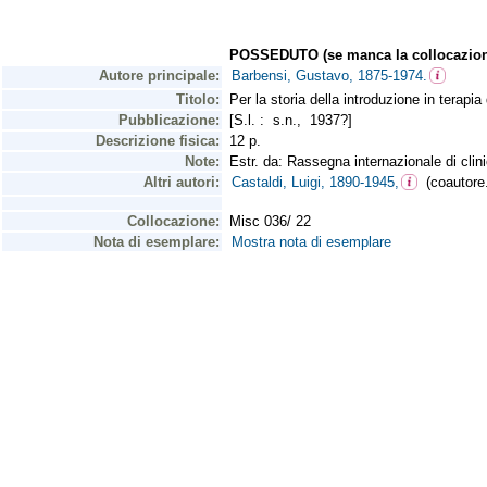
POSSEDUTO (se manca la collocazion
Autore principale:
Barbensi, Gustavo, 1875-1974.
Titolo:
Per la storia della introduzione in terap
Pubblicazione:
[S.l. : s.n., 1937?]
Descrizione fisica:
12 p.
Note:
Estr. da: Rassegna internazionale di clini
Altri autori:
Castaldi, Luigi, 1890-1945,
(coautore.
Collocazione:
Misc 036/ 22
Nota di esemplare:
Mostra nota di esemplare