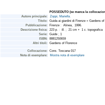
POSSEDUTO (se manca la collocazion
Autore principale:
Zoppi, Mariella.
Titolo:
Guida ai giardini di Firenze = Gardens of
Pubblicazione:
Firenze : Alinea, 1996.
Descrizione fisica:
223 p. : ill. ; 21 cm + 1 c. topografica
Serie:
Guide ; 1
ISBN:
8881250659
Altri titoli:
Gardens of Florence
Collocazione:
Cons. Toscana 017
Nota di esemplare:
Mostra nota di esemplare