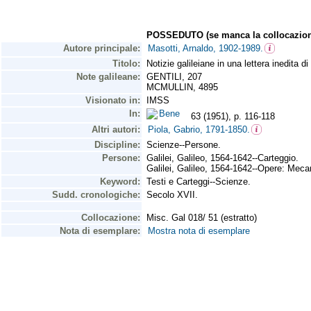
POSSEDUTO (se manca la collocazion
Autore principale:
Masotti, Arnaldo, 1902-1989.
Titolo:
Notizie galileiane in una lettera inedita d
Note galileane:
GENTILI, 207
MCMULLIN, 4895
Visionato in:
IMSS
In:
Bene
63 (1951), p. 116-118
Altri autori:
Piola, Gabrio, 1791-1850.
Discipline:
Scienze--Persone.
Persone:
Galilei, Galileo, 1564-1642--Carteggio.
Galilei, Galileo, 1564-1642--Opere: Meca
Keyword:
Testi e Carteggi--Scienze.
Sudd. cronologiche:
Secolo XVII.
Collocazione:
Misc. Gal 018/ 51 (estratto)
Nota di esemplare:
Mostra nota di esemplare